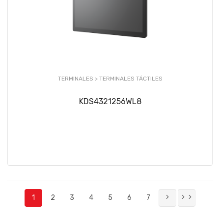
TERMINALES >
TERMINALES TÁCTILES
KDS4321256WL8
1
2
3
4
5
6
7